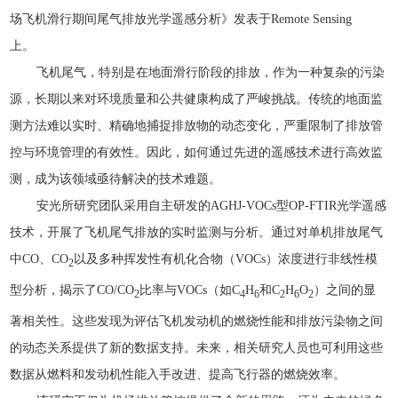
场飞机滑行期间尾气排放光学遥感分析》发表于Remote Sensing
上。
飞机尾气，特别是在地面滑行阶段的排放，作为一种复杂的污染
源，长期以来对环境质量和公共健康构成了严峻挑战。传统的地面监
测方法难以实时、精确地捕捉排放物的动态变化，严重限制了排放管
控与环境管理的有效性。因此，如何通过先进的遥感技术进行高效监
测，成为该领域亟待解决的技术难题。
安光所研究团队采用自主研发的AGHJ-VOCs型OP-FTIR光学遥感
技术，开展了飞机尾气排放的实时监测与分析。通过对单机排放尾气
中CO、CO
以及多种挥发性有机化合物（VOCs）浓度进行非线性模
2
型分析，揭示了CO/CO
比率与VOCs（如C
H
和C
H
O
）之间的显
2
4
6
2
6
2
著相关性。这些发现为评估飞机发动机的燃烧性能和排放污染物之间
的动态关系提供了新的数据支持。未来，相关研究人员也可利用这些
数据从燃料和发动机性能入手改进、提高飞行器的燃烧效率。