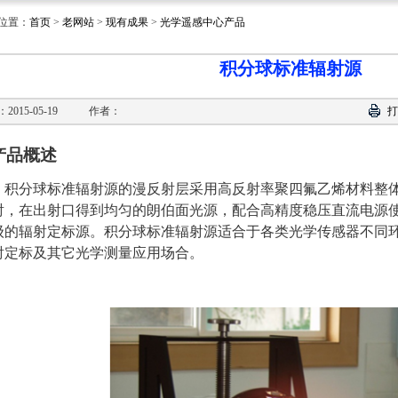
位置：
首页
>
老网站
>
现有成果
>
光学遥感中心产品
积分球标准辐射源
2015-05-19
作者：
打
产品概述
积分球标准辐射源的漫反射层采用高反射率聚四氟乙烯材料整
射，在出射口得到均匀的朗伯面光源，配合高精度稳压直流电源
级的辐射定标源。积分球标准辐射源适合于各类光学传感器不同
射定标及其它光学测量应用场合。