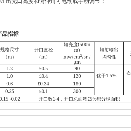
Ø
出光口高度和俯仰角可电动或手动调节；
产品指标
亮度
(500n
辐
格尺寸
射
出
开口直径
m)
规
辐
输
2
（
m
）
（
m
）
均匀性
mw/cm
/sr /
μm
1.2
0.5
90
£
石
于
1.5%
1.0
0.4
120
优
£
0.6
0.24
180
£
0.25
0.1
300
£
0.15 -0.02
开口数
1-4
，开口
面
5%
分球面
总
积
£
积
积