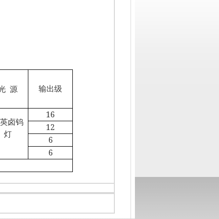
出
光
源
输
级
16
英
卤钨
12
灯
6
6