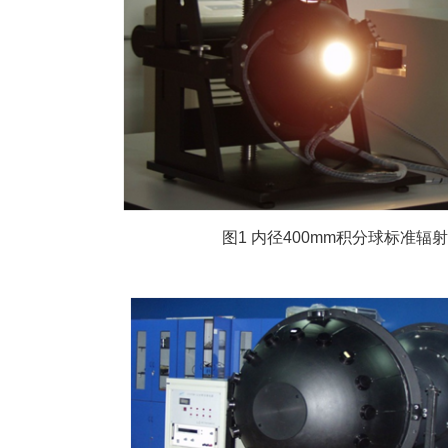
图
1
内径
400mm
积分球标准辐射