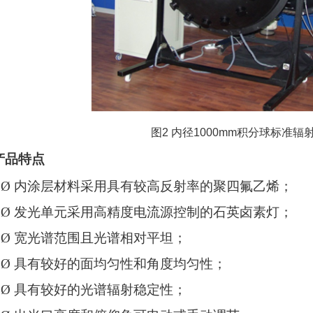
图
2
内径
1000mm
积分球标准辐
产品特点
Ø
内涂层材料采用具有较高反射率的聚四氟乙烯；
Ø
发光单元采用高精度电流源控制的石英卤素灯；
Ø
宽光谱范围且光谱相对平坦；
Ø
具有较好的面均匀性和角度均匀性；
Ø
具有较好的光谱辐射稳定性；