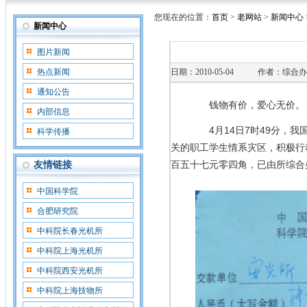
您现在的位置：
首页
>
老网站
>
新闻中心
新闻中心
图片新闻
热点新闻
日期：2010-05-04
作者：综合办
通知公告
钱物有价，爱心无价。
内部信息
4
月
14
日
7
时
49
分，我
科学传播
关的职工学生情系灾区，积极行
百五十七元零四角，已由所综合
友情链接
中国科学院
合肥研究院
中科院长春光机所
中科院上海光机所
中科院西安光机所
中科院上海技物所