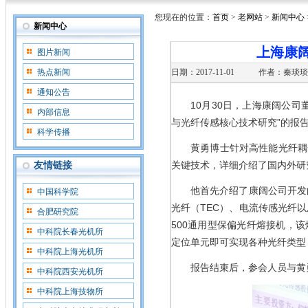
您现在的位置：
首页
>
老网站
>
新闻中心
新闻中心
上海康
图片新闻
热点新闻
日期：2017-11-01
作者：秦琰琰
通知公告
10月30日，上海康阔公
内部信息
与光纤传感核心技术研究”的报
科学传播
黄勇博士针对高性能光纤耦
关键技术，详细介绍了国内外研
友情链接
他首先介绍了康阔公司开发
中国科学院
光纤（TEC）、电流传感光纤
合肥研究院
500通用型保偏光纤熔接机，
中科院长春光机所
定位单元即可实现各种光纤类型
中科院上海光机所
报告结束后，参会人员与黄
中科院西安光机所
中科院上海技物所