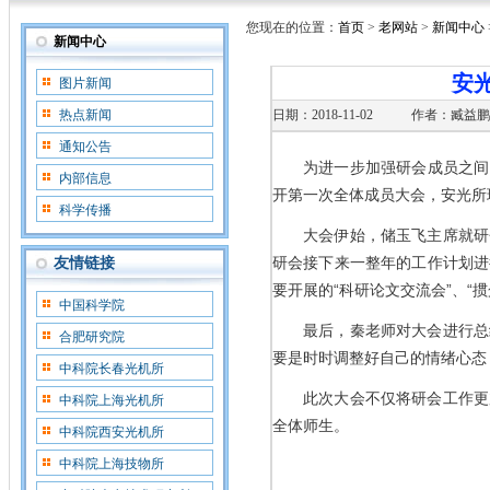
您现在的位置：
首页
>
老网站
>
新闻中心
新闻中心
安
图片新闻
热点新闻
日期：2018-11-02
作者：臧益鹏
通知公告
为进一步加强研会成员之间
内部信息
开第一次全体成员大会，安光所
科学传播
大会伊始，储玉飞主席就研
研会接下来一整年的工作计划进
友情链接
要开展的“科研论文交流会”、“
中国科学院
最后，秦老师对大会进行总
合肥研究院
要是时时调整好自己的情绪心态
中科院长春光机所
此次大会不仅将研会工作更
中科院上海光机所
全体师生。
中科院西安光机所
中科院上海技物所