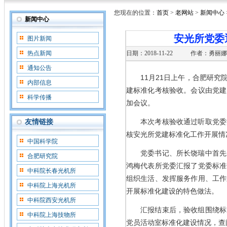
您现在的位置：
首页
>
老网站
>
新闻中心
新闻中心
安光所党委
图片新闻
热点新闻
日期：2018-11-22
作者：勇丽娜
通知公告
11月21日上午，合肥研
内部信息
建标准化考核验收。会议由党建
科学传播
加会议。
本次考核验收通过听取党委
友情链接
核安光所党建标准化工作开展情
中国科学院
党委书记、所长饶瑞中首先
合肥研究院
鸿梅代表所党委汇报了党委标准
中科院长春光机所
组织生活、发挥服务作用、工作
中科院上海光机所
开展标准化建设的特色做法。
中科院西安光机所
汇报结束后，验收组围绕标
中科院上海技物所
党员活动室标准化建设情况，查