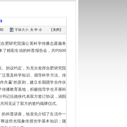
中
印
字体大小:
大
中
小
【
关闭
】
院合肥研究院蒲公英科学传播志愿服务
了精彩生动的科普报告会，共约500
议。协议约定，为充分发挥合肥研究院
广泛普及科学知识、倡导科学方法、传
作共赢”的原则，建立长期团学合作伙
科学传播教育基地，积极指导学生开展科
副书记伍德侠代表双方签订协议，涡阳
家共同见证了双方的签约揭牌仪式。
》的科普讲座，他首先介绍了生活中一
解释这些光现象传授光学基本知识；随