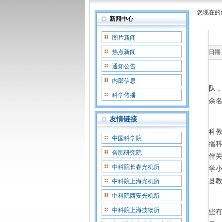
您现在的
新闻中心
图片新闻
热点新闻
日期：
通知公告
内部信息
队
科学传播
余
友情链接
科
中国科学院
播
合肥研究院
伴
中科院长春光机所
学
县
中科院上海光机所
中科院西安光机所
中科院上海技物所
些