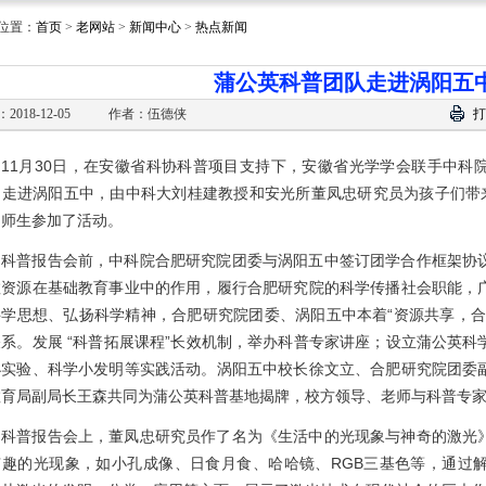
位置：
首页
>
老网站
>
新闻中心
>
热点新闻
蒲公英科普团队走进涡阳五
2018-12-05
作者：伍德侠
打
11月30日，在安徽省科协科普项目支持下，安徽省光学学会联手中科
，走进涡阳五中，由中科大刘桂建教授和安光所董凤忠研究员为孩子们带来
名师生参加了活动。
科普报告会前，中科院合肥研究院团委与涡阳五中签订团学合作框架协
教资源在基础教育事业中的作用，履行合肥研究院的科学传播社会职能，
科学思想、弘扬科学精神，合肥研究院团委、涡阳五中本着“资源共享，合
关系。发展 “科普拓展课程”长效机制，举办科普专家讲座；设立蒲公英
小实验、科学小发明等实践活动。涡阳五中校长徐文立、合肥研究院团委
教育局副局长王森共同为蒲公英科普基地揭牌，校方领导、老师与科普专
科普报告会上，董凤忠研究员作了名为《生活中的光现象与神奇的激光
有趣的光现象，如小孔成像、日食月食、哈哈镜、RGB三基色等，通过