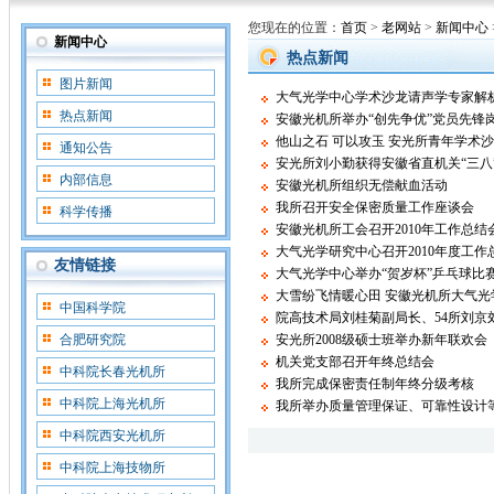
您现在的位置：
首页
>
老网站
>
新闻中心
新闻中心
热点新闻
图片新闻
大气光学中心学术沙龙请声学专家解
热点新闻
安徽光机所举办“创先争优”党员先锋
他山之石 可以攻玉 安光所青年学术
通知公告
安光所刘小勤获得安徽省直机关“三八
内部信息
安徽光机所组织无偿献血活动
我所召开安全保密质量工作座谈会
科学传播
安徽光机所工会召开2010年工作总结
大气光学研究中心召开2010年度工作
友情链接
大气光学中心举办“贺岁杯”乒乓球比
大雪纷飞情暖心田 安徽光机所大气
中国科学院
院高技术局刘桂菊副局长、54所刘京
合肥研究院
安光所2008级硕士班举办新年联欢会
机关党支部召开年终总结会
中科院长春光机所
我所完成保密责任制年终分级考核
中科院上海光机所
我所举办质量管理保证、可靠性设计
中科院西安光机所
中科院上海技物所