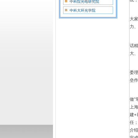
中科院光电研究院
中科大环光学院
大
力
话
大
委
垒
做
上
建
任
介
完