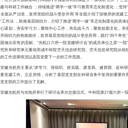
建与科研工作融合 ；持续推进“两学一做”学习教育常态化制度化 ；坚持
实全面从严治党，发挥党组织战斗堡垒作用 等全面介绍了技物所的党建工
”工作法 ，助推基层组织力，介绍了推进“两学一做”常态化制度化的具
精心谋划，夯实学习力；聚焦中心工作，夯实战斗力；聚焦创新文化，夯
升组织力的有效路径，发挥基层党组织的战斗堡垒所用，践行“四个率先”
国做出应有的贡献。“光机口六所一院党建研讨会”的成员单位之原“一院”
研究所和研究单元重组而成中科院空天信息研究院。空天信息研究院从组
院的工作进展情况以及院党委下一步的工作思路。
安徽光机所主要从“讲学习、强组织、抓实践、肃党风、健群团、促科研
主要党建工作。立足所情，分析了基层党支部在科研业务中发挥的重要作
强党支部的工作提出了见解。
安徽光机所与光电所举行了研讨会承办交接仪式。中科院第27届六所一