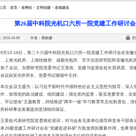
位置：
首页
>
老网站
>
文明创建
>
道德建设
第26届中科院光机口六所一院党建工作研讨
2018-10-09
作者：勇丽娜
打
9月13-14日，第二十六届中科院光机口六所一院党建工作研讨会在安
所、上海光机所、上海技物所、成都光电所、空天信息研究院和安徽光机所
参加了会议。合肥研究院党委书记王英俭、党建与监督处处长邵风雷、安
。会议由安光所所长、党委书记饶瑞中主持。
本次会议主题为：以习近平新时代中国特色社会主义思想为指导，深入
工作，加强党的政治建设、组织建设；强化党内监督，落实党要管党，全面
、牢记使命”主题教育，持续推进“两学一做”学习教育常态化制度化，强
究所科研事业发展提供坚强组织保证。
王英俭代表研究院党委致欢迎词，对与会各兄弟单位领导和党务干部表
传承26载党建工作研讨会在“党建促进科研”方面发挥的重要作用，也希
，今后在党建和科研工作等多方面加强全方位的交流和合作。