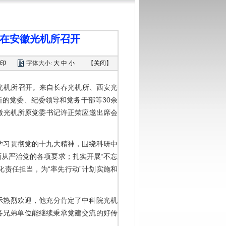
会在安徽光机所召开
印
字体大小:
大
中
小
【
关闭
】
徽光机所召开。来自长春光机所、西安光
的党委、纪委领导和党务干部等30余
徽光机所原党委书记许正荣应邀出席会
学习贯彻党的十九大精神，围绕科研中
从严治党的各项要求；扎实开展“不忘
化责任担当，为“率先行动”计划实施和
示热烈欢迎，他充分肯定了中科院光机
望各兄弟单位能继续秉承党建交流的好传