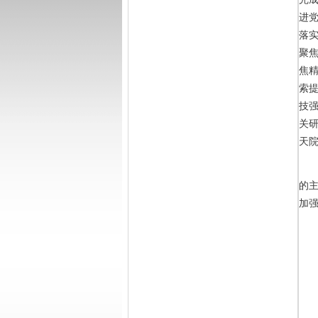
进党
落
聚焦
焦
索提
技强
关
天
的
加