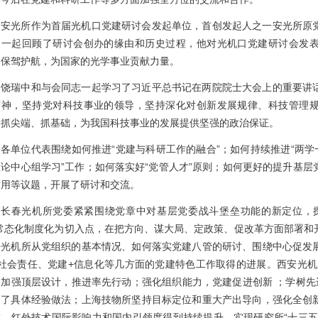
安光所作为首届光机口党建研讨会发起单位，首创发起人之一安光所原
家一起回顾了研讨会创办的缘由和历史过程，他对光机口党建研讨会发
、保驾护航，为国家的光学事业贡献力量。
饶瑞中和与会同志一起学习了习近平总书记在两院院士大会上的重要讲
精神，坚持党对科技事业的领导，坚持深化对创新发展规律、科技管理
、抓尖端、抓基础，为我国科技事业的发展提供坚强的政治保证。
各单位代表围绕如何推进“党建与科研工作的融合”；如何持续推进“两学
理论中心组学习”工作；如何落实好“党管人才”原则；如何更好的提升基
作用等议题，开展了研讨和交流。
长春光机所党委紧紧围绕党章中对基层党委战斗堡垒功能的新定位，
”常态化制度化为切入点，在把方向、谋大局、定政策、促改革方面部署和
海光机所从党组织的基本情况、如何落实党建八管的研讨、围绕中心促发
+社会责任、党建+信息化等几方面的党建特色工作取得的进展。西安光机
；加强顶层设计，推进率先行动；强化组织能力，党建促进创新 ；学树先
绍了具体经验做法；上海技物所坚持目标定位和重大产出导向，强化全创
成，红外技术国际影响力和国内引领度得到持续提升，实现研究所“十三五