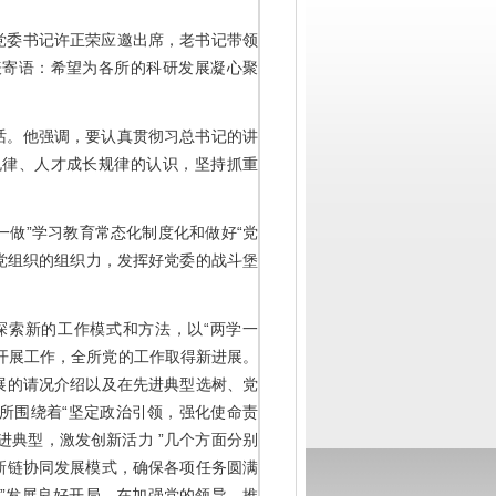
党委书记许正荣应邀出席，老书记带领
表寄语：希望为各所的科研发展凝心聚
话。他强调，要认真贯彻习总书记的讲
规律、人才成长规律的认识，坚持抓重
一做”学习教育常态化制度化和做好“党
层党组织的组织力，发挥好党委的战斗堡
探索新的工作模式和方法，以“两学一
开展工作，全所党的工作取得新进展。
展的请况介绍以及在先进典型选树、党
所围绕着“坚定政治引领，强化使命责
进典型，激发创新活力 ”几个方面分别
新链协同发展模式，确保各项任务圆满
”发展良好开局。在加强党的领导，推